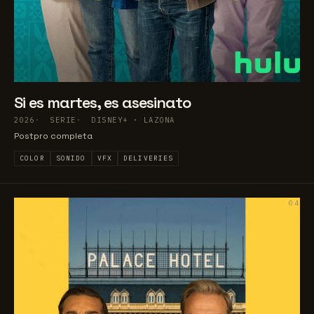
Si es martes, es asesinato
2026
SERIE
DISNEY+ · LAZONA
Postpro completa
COLOR
SONIDO
VFX
DELIVERIES
04