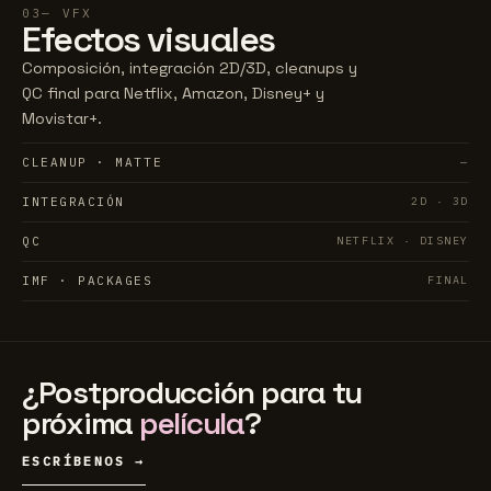
03
VFX
Efectos
visuales
Composición, integración 2D/3D, cleanups y
QC final para Netflix, Amazon, Disney+ y
Movistar+.
CLEANUP · MATTE
—
INTEGRACIÓN
2D · 3D
QC
NETFLIX · DISNEY
IMF · PACKAGES
FINAL
¿Postproducción para tu
próxima
película
?
ESCRÍBENOS →