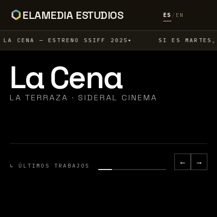
ELAMEDIA ESTUDIOS
ES
/
EN
LA CENA — ESTRENO SSIFF 2025
SI ES MARTES,
Si es martes,
La Cena
es asesinato
LA TERRAZA · SIDERAL CINEMA
LAZONA FILMS · DISNEY+
←
→
↳ ÚLTIMOS TRABAJOS