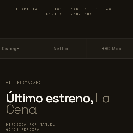
ELAMEDIA ESTUDIOS · MADRID · BILBAO ·
DONOSTIA · PAMPLONA
y+
Netflix
HBO Max
01
DESTACADO
Último estreno,
La
Cena
DIRIGIDA POR MANUEL
GÓMEZ PEREIRA