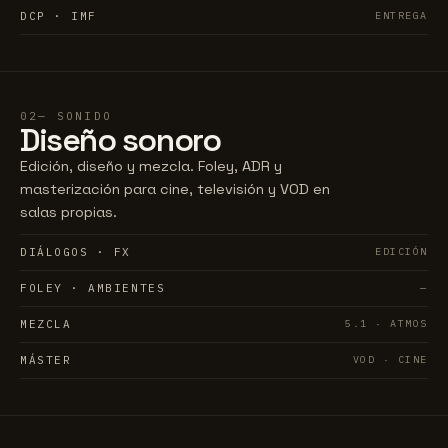
DCP · IMF
ENTREGA
02
SONIDO
Diseño
sonoro
Edición, diseño y mezcla. Foley, ADR y
masterización para cine, televisión y VOD en
salas propias.
DIÁLOGOS · FX
EDICIÓN
FOLEY · AMBIENTES
—
MEZCLA
5.1 · ATMOS
MÁSTER
VOD · CINE